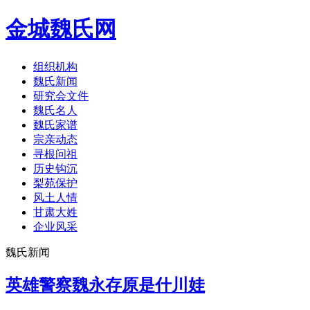
金城魏氏网
组织机构
魏氏新闻
研究会文件
魏氏名人
魏氏家谱
宗亲动态
寻根问祖
历史钩沉
梨苑保护
风土人情
甘肃大姓
企业风采
魏氏新闻
英雄警察魏永存原是什川娃